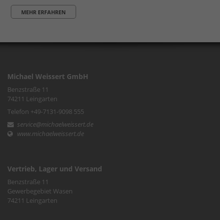
MEHR ERFAHREN
Michael Weissert GmbH
Benzstraße 11
74211 Leingarten
Telefon +49-7131-9098 555
service@michaelweissert.de
www.michaelweissert.de
Vertrieb, Lager und Versand
Benzstraße 11
Gewerbegebiet Wasen
74211 Leingarten